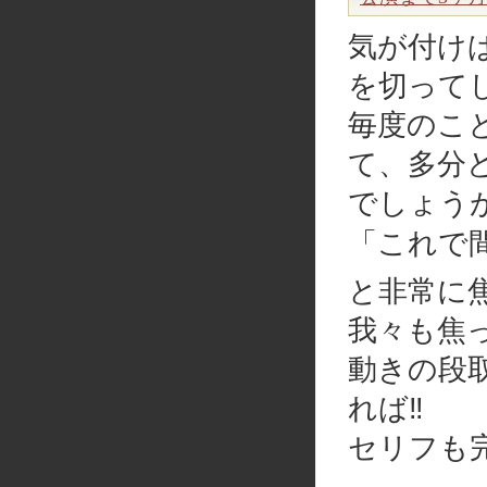
気が付け
を切って
毎度のこ
て、多分
でしょう
「これで
と非常に
我々も焦
動きの段
れば‼️
セリフも完