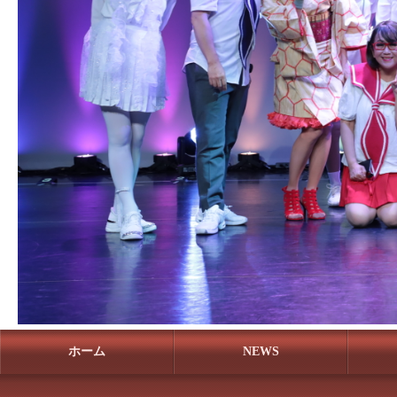
ホーム
NEWS