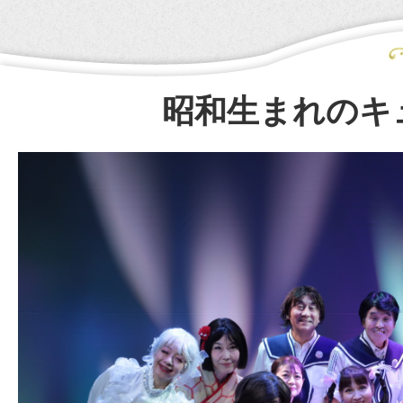
昭和生まれのキ