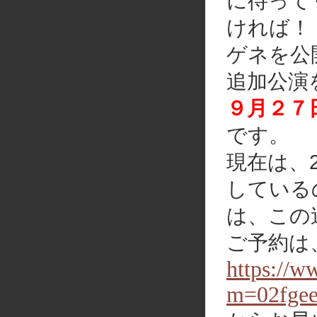
に待って
ければ！
ゲネを公
追加公演
９月２７日
です。
現在は、2
している
は、この
ご予約は
https://w
m=02fge