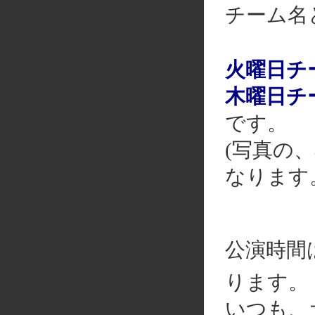
チーム名
火曜日チ
木曜日チ
です。
(写真の
なります
公演時間
ります。
いつも、