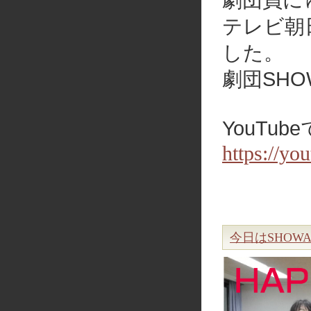
劇団員に
テレビ朝
した。
劇団SH
YouTu
https://y
今日はSHOW