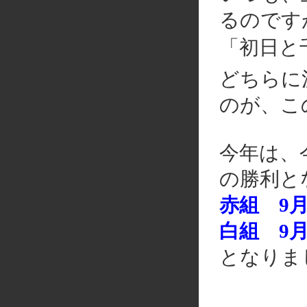
るのです
「初日と
どちらに
のが、こ
今年は、
の勝利と
赤組 9月2
白組 9月2
となりま