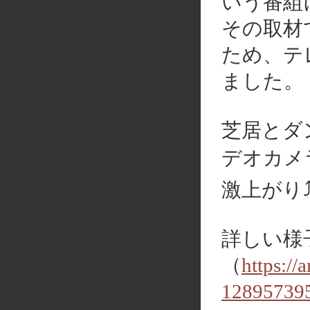
いう番組
その取材
ため、テ
ました。
芝居とダ
デオカメ
激上がり⤴
詳しい様
（
https://
128957395