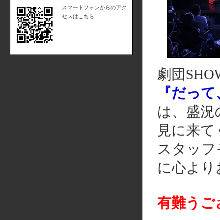
スマートフォンからのアク
セスはこちら
劇団SHO
『だって
は、盛況
見に来て
スタッフ
に心より
有難うご