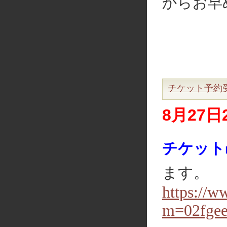
からお早
チケット予約
8月27日
チケット
ます。
https://w
m=02fge