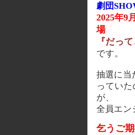
劇団SH
2025年9
場
『だって
です。
抽選に当
っていた
が、
全員エン
乞うご期待