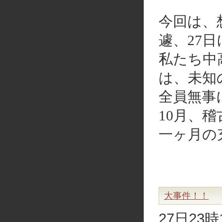
今回は、
遽、27
私たち中
は、未知
全員無事
10月、
一ヶ月の
大事件！！
27日2