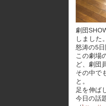
劇団SH
しました
怒涛の5
この劇場
ど、劇団
その中で
と。
足を伸ば
今日の話