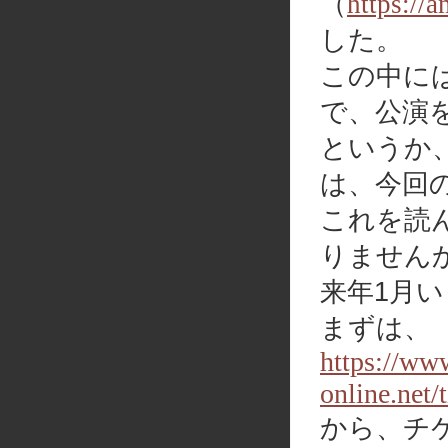
（
https://
した。
この中に
で、公演
というか
は、今回
これを読
りません
来年1月
まずは、
https://www
online.net
から、チ